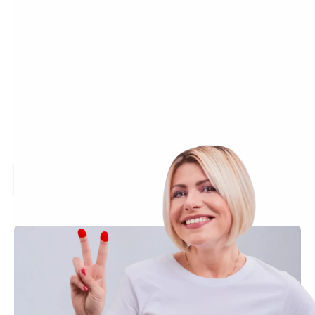
Bei der Caritas Gütersloh arbeiten Menschen mit
ganz unterschiedlichen Talenten und Berufen – von
der Pflege und Sozialen Arbeit über Verwaltung und
Hauswirtschaft bis hin zu Gärtnerei und Fahrdienst.
Was alle miteinander verbindet: eine Arbeit, die mehr
ist als ein Job. Faire Bedingungen, ein starkes Team
und der Sinn in dem, was man täglich tut – das macht
einen spürbaren Unterschied. Entdecken Sie hier
unsere aktuellen Stellen und werden Sie Teil der
Caritas Gütersloh.
Jetzt bewerben