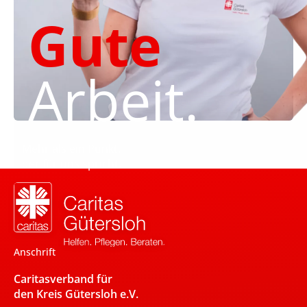
Gute
Arbeit.
Mehr als ein Punkt,
der für uns spricht.
Anschrift
Caritasverband für
den Kreis Gütersloh e.V.