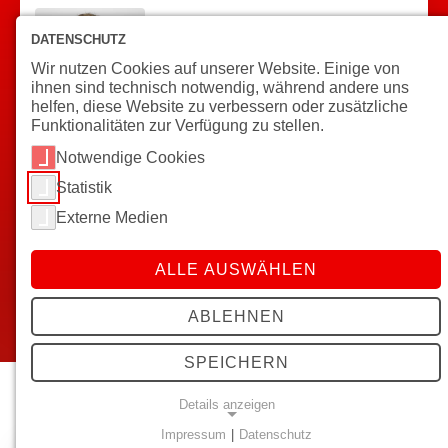
DATENSCHUTZ
Nadja Metche
Wir nutzen Cookies auf unserer Website. Einige von
ihnen sind technisch notwendig, während andere uns
Leitung Jugendtreff
helfen, diese Website zu verbessern oder zusätzliche
Funktionalitäten zur Verfügung zu stellen.
Notwendige Cookies
Statistik
05248/1513 oder 0151/44621910
pepper@caritas-gt.de
Externe Medien
Benteler Straße 106
ALLE AUSWÄHLEN
33449 Langenberg
ABLEHNEN
SPEICHERN
Dein Treff, deine Leute
Details anzeigen
Impressum
|
Datenschutz
NOTWENDIGE COOKIES