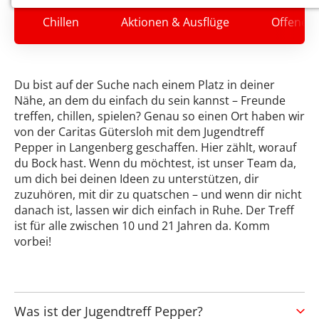
Notwendige Cookies ermöglichen grundlegende
Chillen
Aktionen & Ausflüge
Offener 
Funktionen und sind für die einwandfreie Funktion der
Website erforderlich.
Einverständnis-Cookie
Du bist auf der Suche nach einem Platz in deiner
Name:
Nähe, an dem du einfach du sein kannst – Freunde
cookie_consent
treffen, chillen, spielen? Genau so einen Ort haben wir
Zweck:
Dieser Cookie speichert die ausgewählten Einverständnis-
von der Caritas Gütersloh mit dem Jugendtreff
Optionen des Benutzers
Pepper in Langenberg geschaffen. Hier zählt, worauf
Cookie Laufzeit:
du Bock hast. Wenn du möchtest, ist unser Team da,
1 Jahr
um dich bei deinen Ideen zu unterstützen, dir
zuzuhören, mit dir zu quatschen – und wenn dir nicht
STATISTIK
danach ist, lassen wir dich einfach in Ruhe. Der Treff
Statistik Cookies erfassen Informationen anonym.
ist für alle zwischen 10 und 21 Jahren da. Komm
Diese Informationen helfen uns zu verstehen, wie
vorbei!
unsere Besucher unsere Website nutzen.
Google Analytics
Anbieter:
Google Ireland Limited Gordon House, Barrow Street Dublin 4
Was ist der Jugendtreff Pepper?
Irland