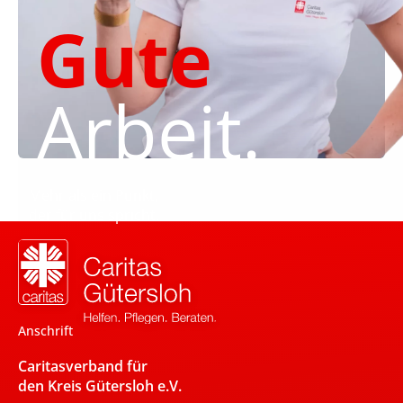
Gute
Arbeit.
Mehr als ein Punkt,
der für uns spricht.
Anschrift
Caritasverband für
den Kreis Gütersloh e.V.