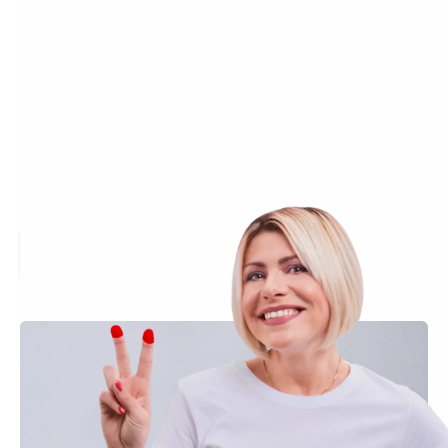
Bei der Caritas Gütersloh arbeiten Menschen mit
ganz unterschiedlichen Talenten und Berufen – von
der Pflege und Sozialen Arbeit über Verwaltung und
Hauswirtschaft bis hin zu Gärtnerei und Fahrdienst.
Was alle miteinander verbindet: eine Arbeit, die mehr
ist als ein Job. Faire Bedingungen, ein starkes Team
und der Sinn in dem, was man täglich tut – das macht
einen spürbaren Unterschied. Entdecken Sie hier
unsere aktuellen Stellen und werden Sie Teil der
Caritas Gütersloh.
Jetzt bewerben