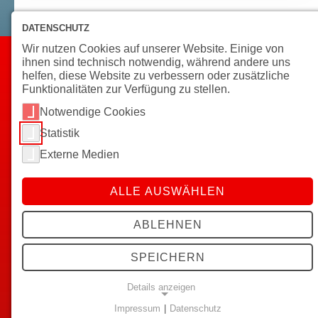
DATENSCHUTZ
Wir nutzen Cookies auf unserer Website. Einige von
Wir sind da – für Menschen
ihnen sind technisch notwendig, während andere uns
helfen, diese Website zu verbessern oder zusätzliche
Funktionalitäten zur Verfügung zu stellen.
Jedes Jahr pflegen, helfen und beraten wir über
Notwendige Cookies
Statistik
Externe Medien
ALLE AUSWÄHLEN
Klientinnen und Klienten
in der ambulanten Pflege
ABLEHNEN
SPEICHERN
Details anzeigen
Gäste
Impressum
|
Datenschutz
NOTWENDIGE COOKIES